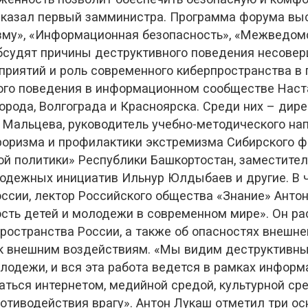
— сказал первый замминистра. Программа форума вы
зму», «Информационная безопасность», «Межведомс
бсудят причины деструктивного поведения несовер
приятий и роль современного киберпространства в
го поведения в информационном сообществе Наст
орода, Волгограда и Красноярска. Среди них – дир
а Мальцева, руководитель учебно-методического на
роризма и профилактики экстремизма Сибирского ф
й политики» Республики Башкортостан, заместител
дежных инициатив Ильнур Юлдыбаев и другие. В ча
ссии, лектор Российского общества «Знание» Антон
сть детей и молодежи в современном мире». Он ра
остранства России, а также об опасностях внешнег
к внешним воздействиям. «Мы видим деструктивный 
лодежи, и вся эта работа ведется в рамках информ
аться интернетом, медийной средой, культурной сре
ротиводействия врагу». Антон Лукаш отметил три о