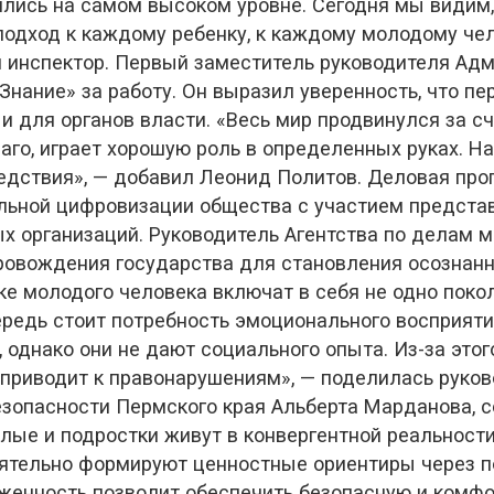
одились на самом высоком уровне. Сегодня мы види
подход к каждому ребенку, к каждому молодому чел
 инспектор. Первый заместитель руководителя Адм
Знание» за работу. Он выразил уверенность, что 
 и для органов власти. «Весь мир продвинулся за с
аго, играет хорошую роль в определенных руках. Н
едствия», — добавил Леонид Политов. Деловая про
ельной цифровизации общества с участием представ
х организаций. Руководитель Агентства по делам
овождения государства для становления осознанно
ике молодого человека включат в себя не одно покол
ередь стоит потребность эмоционального восприяти
, однако они не дают социального опыта. Из-за эт
приводит к правонарушениям», — поделилась руков
езопасности Пермского края Альберта Марданова, 
слые и подростки живут в конвергентной реальности
оятельно формируют ценностные ориентиры через п
аженность позволит обеспечить безопасную и комф