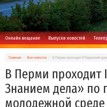
Онлайн вещание
Выпуски новостей
Телеп
Main
navigation
Главная
Все новости
В Перми проходит II Пермский кр
В Перми проходит 
Знанием дела» по
молодежной среде