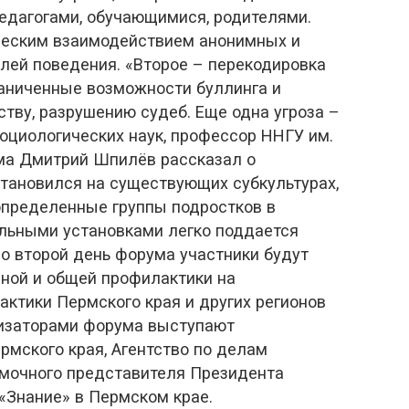
дагогами, обучающимися, родителями.
ическим взаимодействием анонимных и
ей поведения. «Второе – перекодировка
раниченные возможности буллинга и
ству, разрушению судеб. Еще одна угроза –
оциологических наук, профессор ННГУ им.
зма Дмитрий Шпилёв рассказал о
становился на существующих субкультурах,
определенные группы подростков в
альными установками легко поддается
о второй день форума участники будут
ной и общей профилактики на
ктики Пермского края и других регионов
низаторами форума выступают
рмского края, Агентство по делам
омочного представителя Президента
«Знание» в Пермском крае.