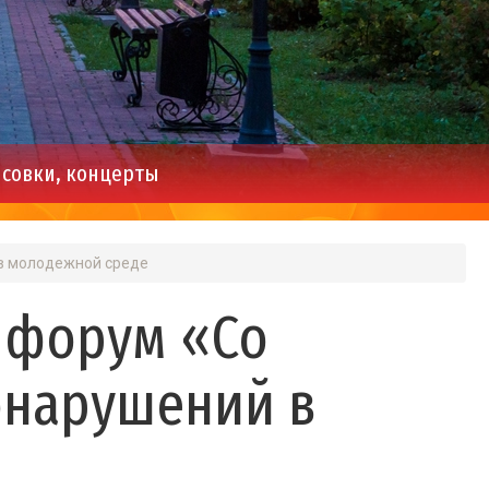
совки, концерты
 в молодежной среде
й форум «Со
онарушений в