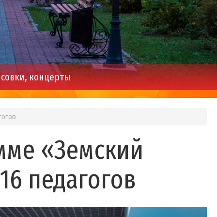
совки, концерты
гогов
мме «Земский
116 педагогов