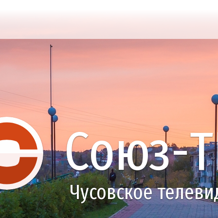
Союз-Т
Чусовское телеви