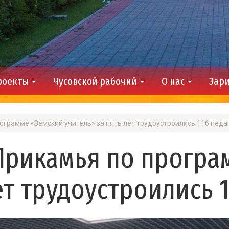
роекты
Чусовской рабочий
О нас
Зари
ограмме «Земский учитель» за пять лет трудоустроились 116 педа
Прикамья по програ
ет трудоустроились 