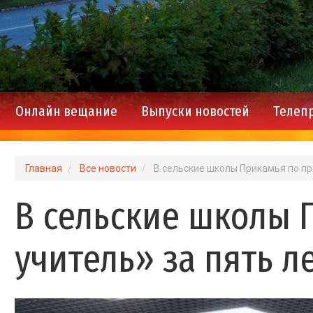
Онлайн вещание
Выпуски новостей
Телеп
Main
navigation
Главная
Все новости
В сельские школы Прикамья по пр
В сельские школы 
учитель» за пять л