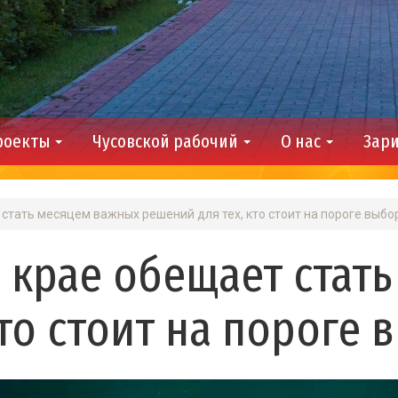
роекты
Чусовской рабочий
О нас
Зари
стать месяцем важных решений для тех, кто стоит на пороге выбо
 крае обещает стат
кто стоит на пороге