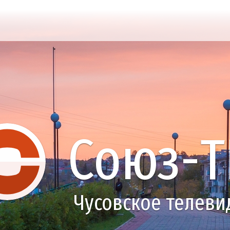
Союз-Т
Чусовское телеви