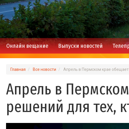
Онлайн вещание
Выпуски новостей
Телеп
Main
navigation
Главная
Все новости
Апрель в Пермском крае обещает 
Апрель в Пермском
решений для тех, 