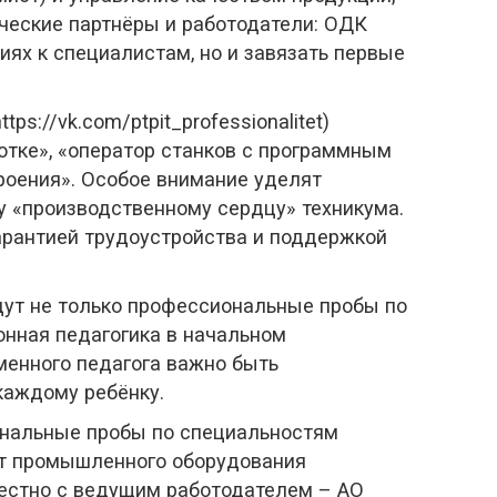
ические партнёры и работодатели: ОДК
иях к специалистам, но и завязать первые
ttps://vk.com/ptpit_professionalitet)
отке», «оператор станков с программным
роения». Особое внимание уделят
 «производственному сердцу» техникума.
арантией трудоустройства и поддержкой
дут не только профессиональные пробы по
онная педагогика в начальном
менного педагога важно быть
 каждому ребёнку.
иональные пробы по специальностям
нт промышленного оборудования
местно с ведущим работодателем – АО