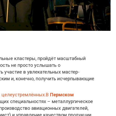
ельные кластеры, пройдёт масштабный
ость не просто услышать о
ть участие в увлекательных мастер-
ским и, конечно, получить исчерпывающие
и целеустремлённых.В
Пермском
ющих специальностях – металлургическое
 производство авиационных двигателей,
ст) и управление качеством продукции,