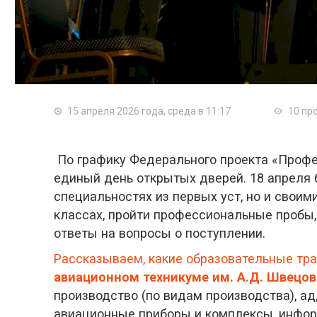
15 апреля 2026 года, среда в 11:17
10 пр
По графику Федерального проекта «Профе
единый день открытых дверей. 18 апреля
специальностях из первых уст, но и своим
классах, пройти профессиональные пробы,
ответы на вопросы о поступлении.
Рассказываем, какие образовательные тр
авиационном техникуме им. А.Д. Швецов
производство (по видам производства), а
авиационные приборы и комплексы, инфор