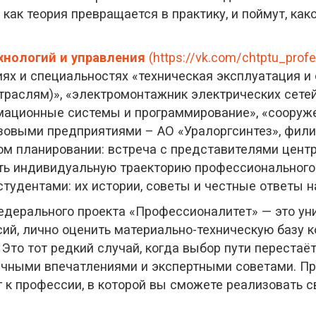
как теория превращается в практику, и поймут, как
нологий и управления
(https://vk.com/chtptu_profe
ях и специальностях «техническая эксплуатация и
траслям)», «электромонтажник электрических сетей
мационные системы и программирование», «сооруже
зовыми предприятиями – АО «Уралоргсинтез», фили
м планировании: встреча с представителями центр
ть индивидуальную траекторию профессионального 
студентами: их истории, советы и честные ответы н
едерального проекта «Профессионалитет» — это ун
ий, лично оценить материально-техническую базу к
 Это тот редкий случай, когда выбор пути переста
чными впечатлениями и экспертными советами. При
 к профессии, в которой вы сможете реализовать с