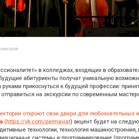
осмотров
ссионалитет» в колледжах, входящих в образоват
 будущие абитуриенты получат уникальную возможн
и руками прикоснуться к будущей профессии: приня
 отправиться на экскурсии по современным мастер
аектории откроют свои двери для любознательных 
а
(
https://vk.com/permaviat
) акцент будет на следу
ддитивные технологии, технология машиностроения,
мационные системы и программирование (программи