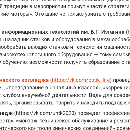
ой традиции в мероприятии примут участие стратег
ие моторы». Это шанс не только узнать о требован
 информационных технологий
им. Б.Г. Изгагина
(h
 «наладчик станков и оборудования в механообраб
лообрабатывающих станков и технология машиност
высокотехнологичного оборудования — тому самому
 обучению: возможности получить образование с г
ческого колледжа
(
https://vk.com/pppk_life
) прове
, «преподавание в начальных классах», «коррекци
от клубом внеучебной деятельности. Ведь для совре
ять, организовывать, творить и находить подход к
лледж
(https://vk.com/uhtk2020) проведет професс
еств», «монтаж, техническое обслуживание и ремо
алитического контроля химических соединений» сов