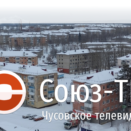
Союз-Т
Чусовское телеви