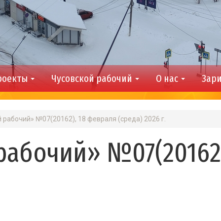
роекты
Чусовской рабочий
О нас
Зари
 рабочий» №07(20162), 18 февраля (среда) 2026 г.
 рабочий» №07(20162