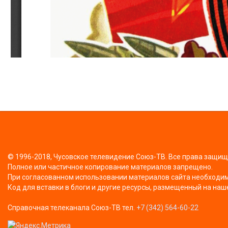
© 1996-2018, Чусовское телевидение Союз-ТВ. Все права защи
Полное или частичное копирование материалов запрещено.
При согласованном использовании материалов сайта необходима
Код для вставки в блоги и другие ресурсы, размещенный на наш
Справочная телеканала Союз-ТВ тел.
+7 (342) 564-60-22