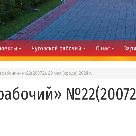
роекты
Чусовской рабочий
О нас
Зари
 рабочий» №22(20072), 29 мая (среда) 2024 г.
рабочий» №22(20072)