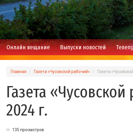
Онлайн вещание
Выпуски новостей
Телеп
Main
navigation
Главная
Газета «Чусовской рабочий»
Газета «Чусовской
Газета «Чусовской 
2024 г.
135 просмотров