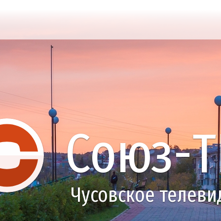
Союз-Т
Чусовское телеви