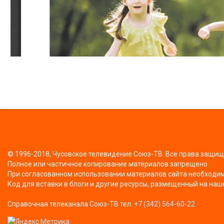
© 1996-2018, Чусовское телевидение Союз-ТВ. Все права защи
Полное или частичное копирование материалов запрещено.
При согласованном использовании материалов сайта необходима
Код для вставки в блоги и другие ресурсы, размещенный на наш
Справочная телеканала Союз-ТВ тел.
+7 (342) 564-60-22