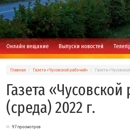
Онлайн вещание
Выпуски новостей
Телеп
Main
navigation
Главная
Газета «Чусовской рабочий»
Газета «Чусовской
Газета «Чусовской 
(среда) 2022 г.
97 просмотров