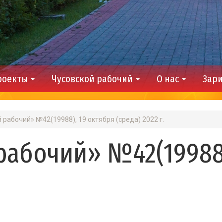
роекты
Чусовской рабочий
О нас
Зари
 рабочий» №42(19988), 19 октября (среда) 2022 г.
рабочий» №42(19988)