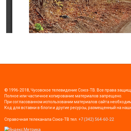
© 1996-2018, Чусовское телевидение Союз-ТВ. Все права защи
Полное или частичное копирование материалов запрещено.
При согласованном использовании материалов сайта необходима
Код для вставки в блоги и другие ресурсы, размещенный на наш
Справочная телеканала Союз-ТВ тел.
+7 (342) 564-60-22