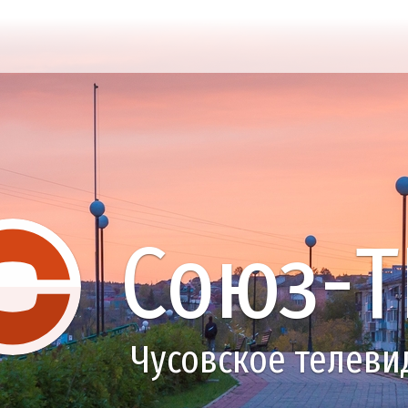
Союз-Т
Чусовское телеви