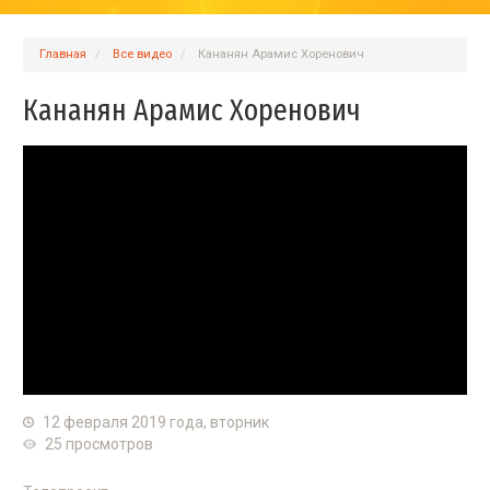
Главная
Вcе видео
Кананян Арамис Хоренович
Кананян Арамис Хоренович
12 февраля 2019 года, вторник
25 просмотров