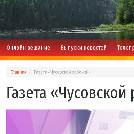
Онлайн вещание
Выпуски новостей
Телеп
Main
navigation
Главная
Газета «Чусовской рабочий»
Газета «Чусовской