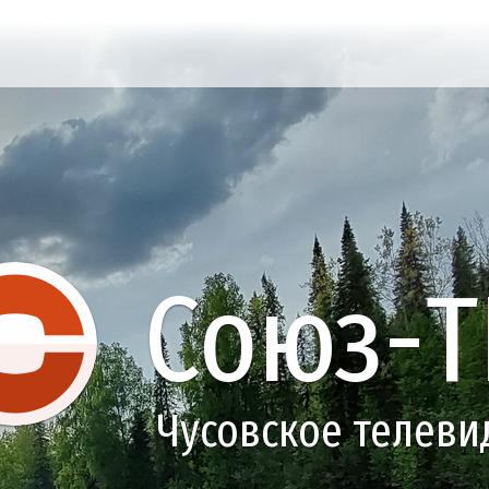
Союз-Т
Чусовское телеви