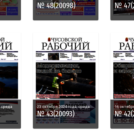
№ 48(20098)
№ 47(
, среда
23 октября 2024 года, среда
16 октября
№ 43(20093)
№ 42(