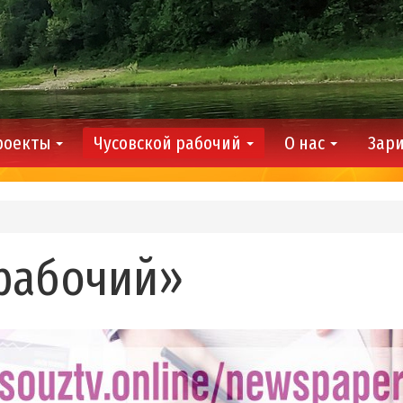
роекты
Чусовской рабочий
О нас
Зари
 рабочий»