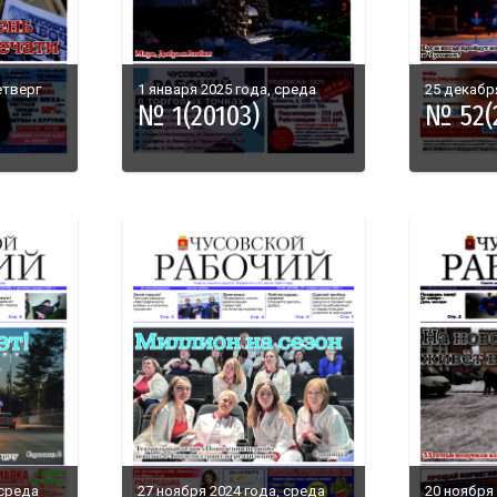
етверг
1 января 2025 года, среда
25 декабр
№ 1(20103)
№ 52(
 среда
27 ноября 2024 года, среда
20 ноября 