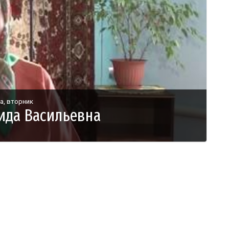
а, вторник
ида Васильевна