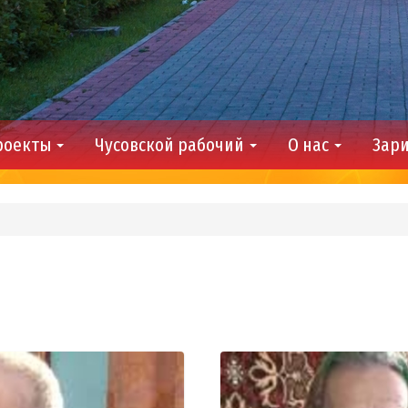
роекты
Чусовской рабочий
О нас
Зари