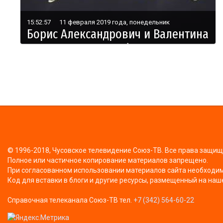
15:52:57
11 февраля 2019 года, понедельник
Борис Александрович и Валентина
Мироновна Митрофановы.
Нумерация
страниц
© 1996-2018, Чусовское телевидение Союз-ТВ. Все права защи
Полное или частичное копирование материалов запрещено.
При согласованном использовании материалов сайта необходима
Код для вставки в блоги и другие ресурсы, размещенный на наш
Справочная телеканала Союз-ТВ тел.
+7 (342) 564-60-22