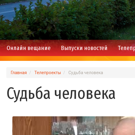
Онлайн вещание
Выпуски новостей
Телеп
Main
navigation
Главная
Телепроекты
Судьба человека
Судьба человека