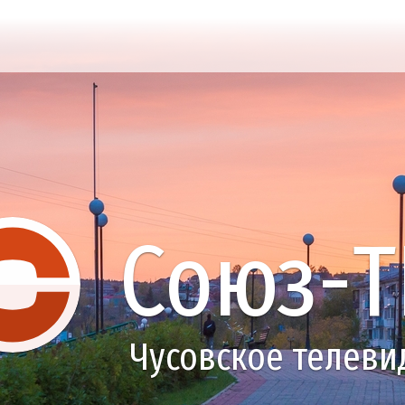
Союз-Т
Чусовское телеви